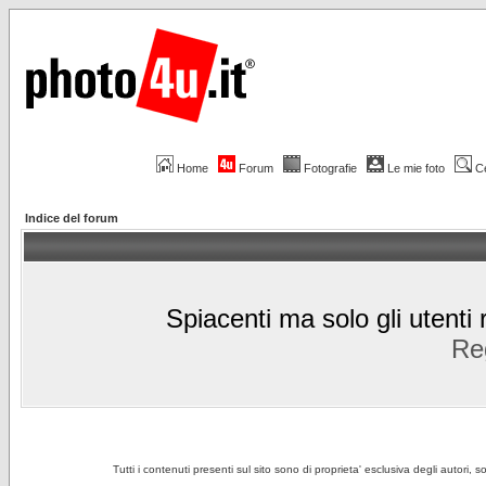
Home
Forum
Fotografie
Le mie foto
C
Indice del forum
Spiacenti ma solo gli utenti 
Reg
Tutti i contenuti presenti sul sito sono di proprieta' esclusiva degli autori, 