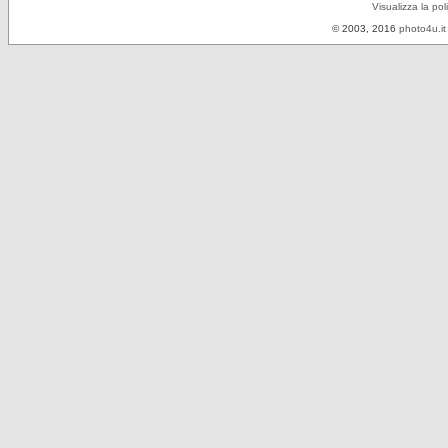
Visualizza la pol
© 2003, 2016
photo4u.it