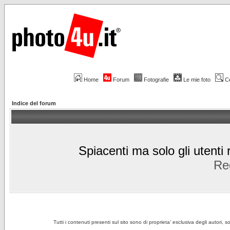
Home
Forum
Fotografie
Le mie foto
C
Indice del forum
Spiacenti ma solo gli utenti 
Reg
Tutti i contenuti presenti sul sito sono di proprieta' esclusiva degli autori, 