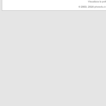
Visualizza la pol
© 2003, 2016
photo4u.it