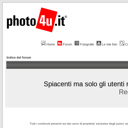
Home
Forum
Fotografie
Le mie foto
C
Indice del forum
Spiacenti ma solo gli utenti 
Reg
Tutti i contenuti presenti sul sito sono di proprieta' esclusiva degli autori, 