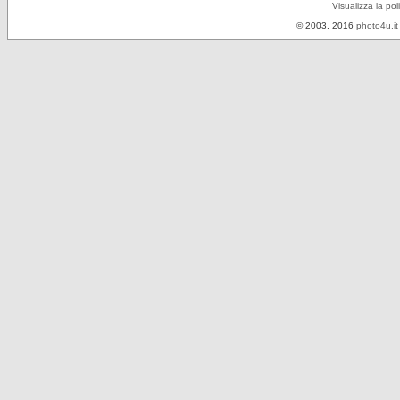
Visualizza la pol
© 2003, 2016
photo4u.it