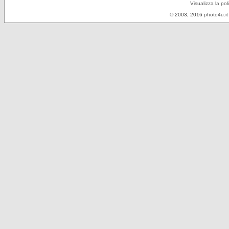
Visualizza la pol
© 2003, 2016
photo4u.it