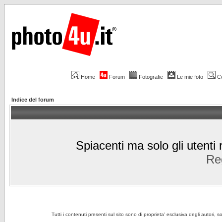
Home
Forum
Fotografie
Le mie foto
C
Indice del forum
Spiacenti ma solo gli utenti 
Reg
Tutti i contenuti presenti sul sito sono di proprieta' esclusiva degli autori, 