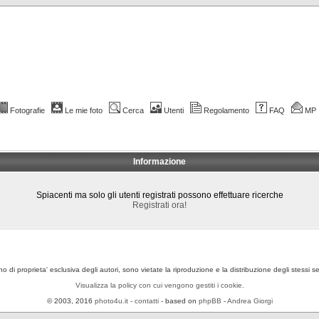
Fotografie
Le mie foto
Cerca
Utenti
Regolamento
FAQ
MP
Informazione
Spiacenti ma solo gli utenti registrati possono effettuare ricerche
Registrati ora!
ono di proprieta' esclusiva degli autori, sono vietate la riproduzione e la distribuzione degli stessi 
Visualizza la policy con cui vengono gestiti i cookie.
© 2003, 2016
photo4u.it
-
contatti
- based on
phpBB
-
Andrea Giorgi