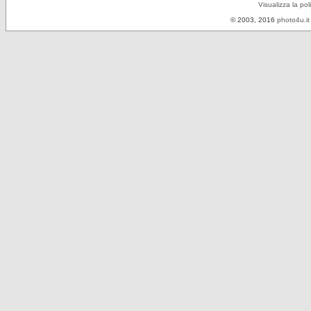
Visualizza la pol
© 2003, 2016
photo4u.it