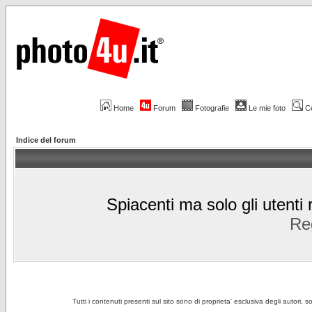
Home
Forum
Fotografie
Le mie foto
C
Indice del forum
Spiacenti ma solo gli utenti 
Reg
Tutti i contenuti presenti sul sito sono di proprieta' esclusiva degli autori, 