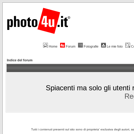
Home
Forum
Fotografie
Le mie foto
C
Indice del forum
Spiacenti ma solo gli utenti 
Reg
Tutti i contenuti presenti sul sito sono di proprieta' esclusiva degli autori, 