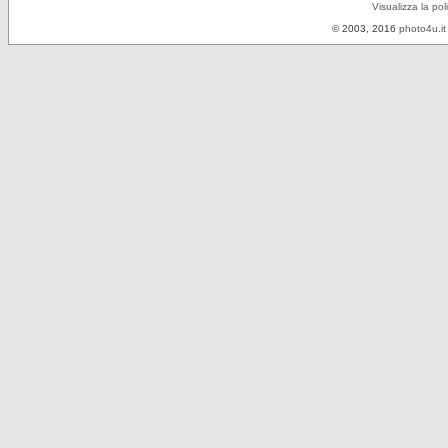
Visualizza la pol
© 2003, 2016
photo4u.it