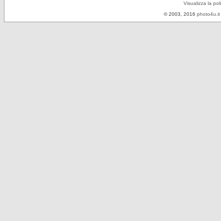
Visualizza la pol
© 2003, 2016
photo4u.it