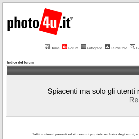
Home
Forum
Fotografie
Le mie foto
C
Indice del forum
Spiacenti ma solo gli utenti 
Reg
Tutti i contenuti presenti sul sito sono di proprieta' esclusiva degli autori, 