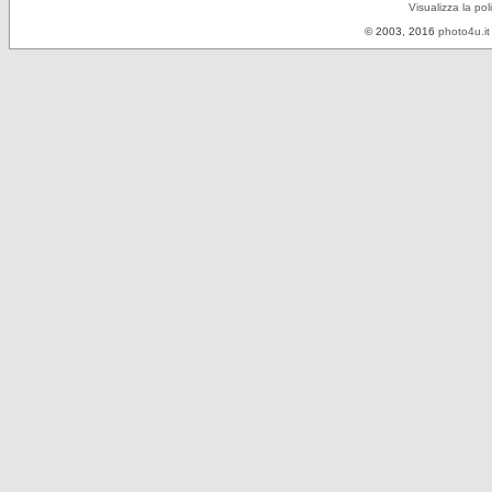
Visualizza la pol
© 2003, 2016
photo4u.it