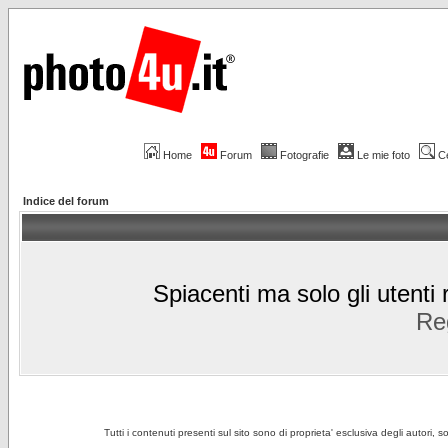
Home
Forum
Fotografie
Le mie foto
C
Indice del forum
Spiacenti ma solo gli utenti 
Reg
Tutti i contenuti presenti sul sito sono di proprieta' esclusiva degli autori, 