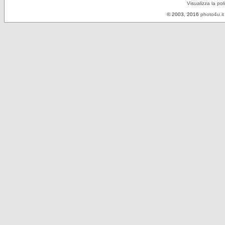
Visualizza la pol
© 2003, 2016
photo4u.it