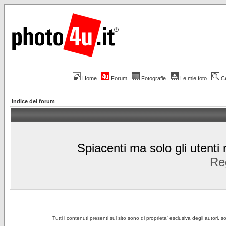
Home
Forum
Fotografie
Le mie foto
C
Indice del forum
Spiacenti ma solo gli utenti 
Reg
Tutti i contenuti presenti sul sito sono di proprieta' esclusiva degli autori, 