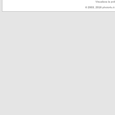
Visualizza la pol
© 2003, 2016
photo4u.it