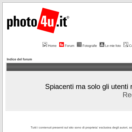
Home
Forum
Fotografie
Le mie foto
C
Indice del forum
Spiacenti ma solo gli utenti 
Reg
Tutti i contenuti presenti sul sito sono di proprieta' esclusiva degli autori, 