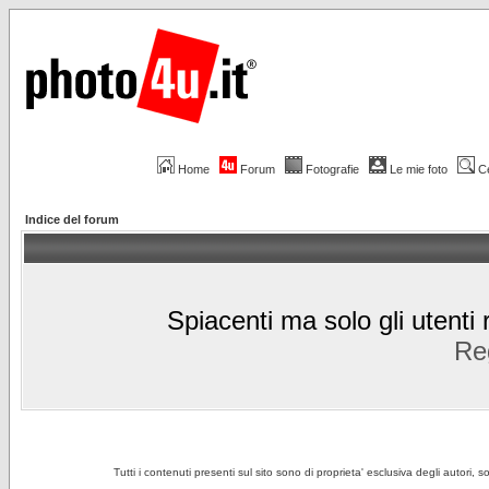
Home
Forum
Fotografie
Le mie foto
C
Indice del forum
Spiacenti ma solo gli utenti 
Reg
Tutti i contenuti presenti sul sito sono di proprieta' esclusiva degli autori, 