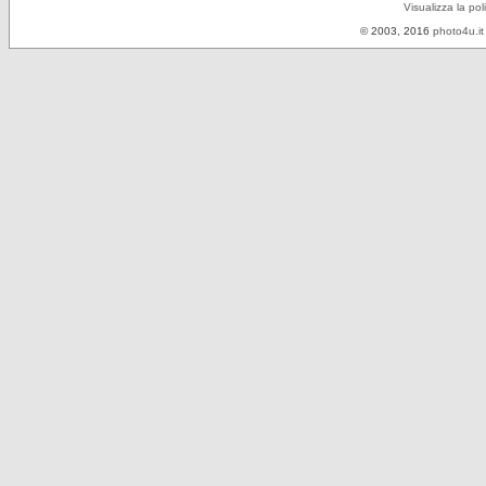
Visualizza la pol
© 2003, 2016
photo4u.it