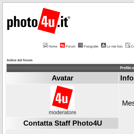
Home
Forum
Fotografie
Le mie foto
C
Indice del forum
Profilo 
Avatar
Inf
Mes
moderatore
Contatta Staff Photo4U