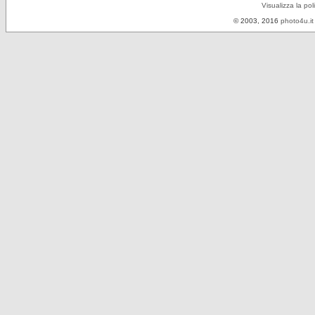
Visualizza la pol
© 2003, 2016
photo4u.it