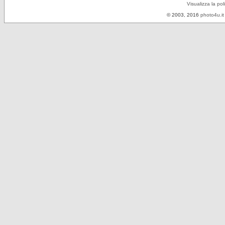
Visualizza la pol
© 2003, 2016
photo4u.it