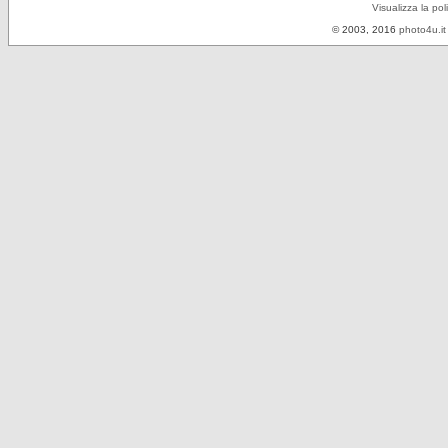
Visualizza la pol
© 2003, 2016
photo4u.it