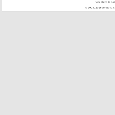
Visualizza la pol
© 2003, 2016
photo4u.it