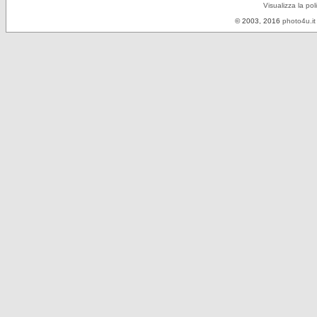
Visualizza la pol
© 2003, 2016
photo4u.it