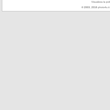
Visualizza la pol
© 2003, 2016
photo4u.it