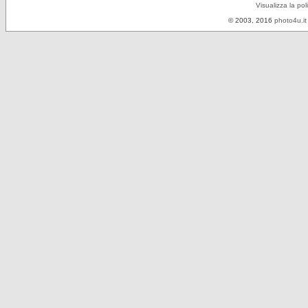
Visualizza la pol
© 2003, 2016
photo4u.it