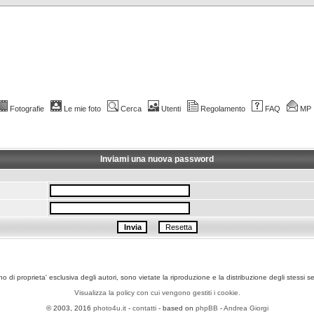
Fotografie
Le mie foto
Cerca
Utenti
Regolamento
FAQ
MP
Inviami una nuova password
ono di proprieta' esclusiva degli autori, sono vietate la riproduzione e la distribuzione degli stessi 
Visualizza la policy con cui vengono gestiti i cookie.
© 2003, 2016
photo4u.it
-
contatti
- based on
phpBB
-
Andrea Giorgi