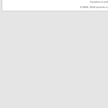
Visualizza la pol
© 2003, 2016
photo4u.it