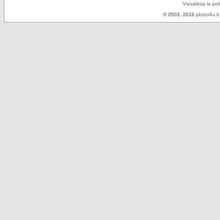
Visualizza la pol
© 2003, 2016
photo4u.it