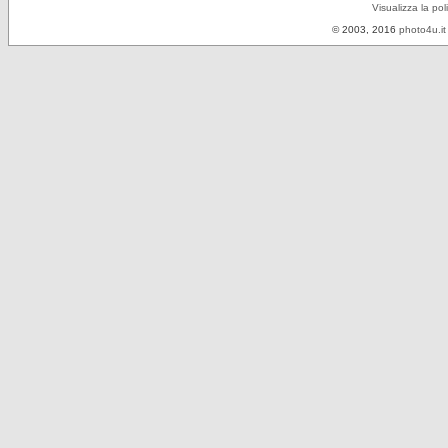
Visualizza la pol
© 2003, 2016
photo4u.it