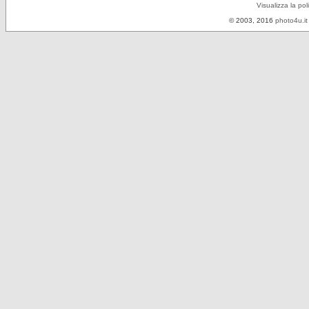
Visualizza la pol
© 2003, 2016
photo4u.it