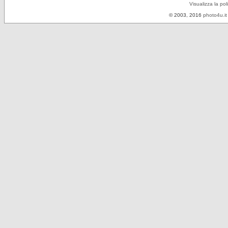
Visualizza la pol
© 2003, 2016
photo4u.it