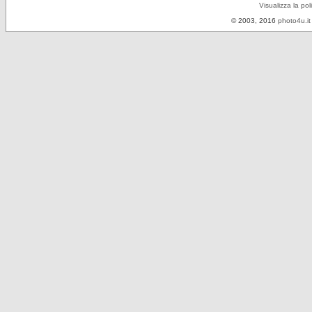
Visualizza la pol
© 2003, 2016
photo4u.it