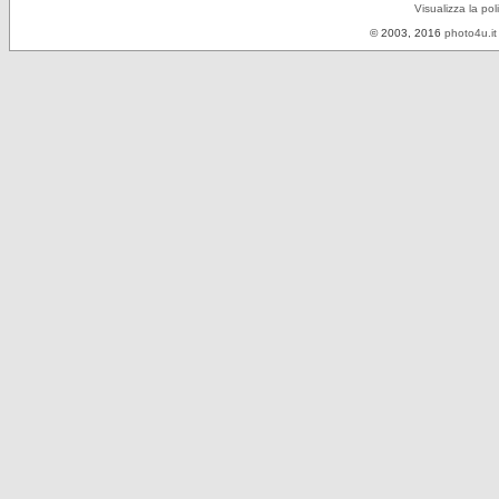
Visualizza la pol
© 2003, 2016
photo4u.it