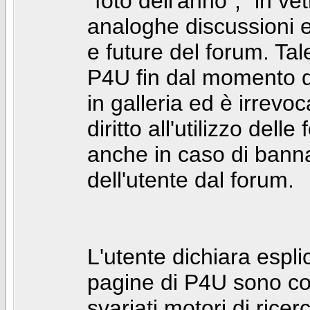
"foto dell'anno", "in ve
analoghe discussioni e 
e future del forum. Tal
P4U fin dal momento de
in galleria ed è irrevoca
diritto all'utilizzo dell
anche in caso di bann
dell'utente dal forum.
L'utente dichiara espl
pagine di P4U sono co
svariati motori di rice