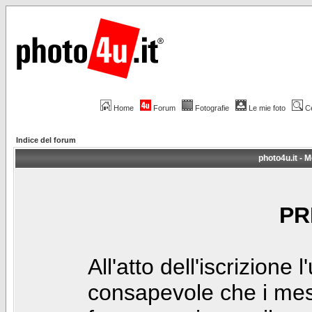
Home
Forum
Fotografie
Le mie foto
C
Indice del forum
photo4u.it - M
PR
All'atto dell'iscrizione 
consapevole che i mes