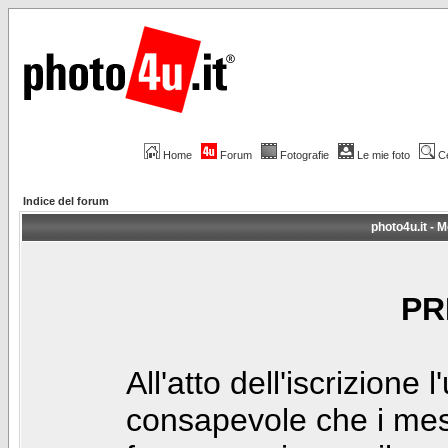
Home
Forum
Fotografie
Le mie foto
C
Indice del forum
photo4u.it - M
PR
All'atto dell'iscrizione 
consapevole che i mes