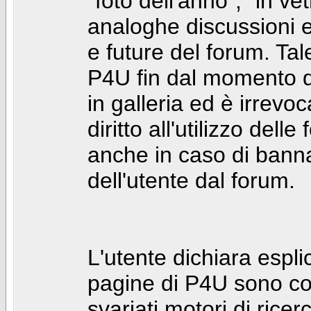
"foto dell'anno", "in ve
analoghe discussioni e 
e future del forum. Tal
P4U fin dal momento de
in galleria ed è irrevoca
diritto all'utilizzo dell
anche in caso di bann
dell'utente dal forum.
L'utente dichiara espl
pagine di P4U sono co
svariati motori di rice