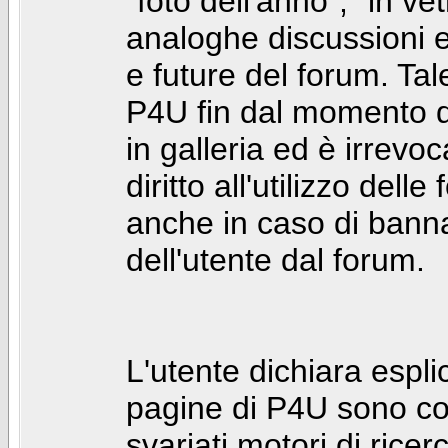
"foto dell'anno", "in ve
analoghe discussioni e 
e future del forum. Tal
P4U fin dal momento de
in galleria ed è irrevoca
diritto all'utilizzo dell
anche in caso di bann
dell'utente dal forum.
L'utente dichiara espl
pagine di P4U sono co
svariati motori di rice