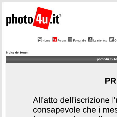
Home
Forum
Fotografie
Le mie foto
C
Indice del forum
photo4u.it - M
PR
All'atto dell'iscrizione 
consapevole che i mes