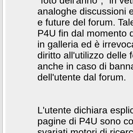
"foto dell'anno", "in ve
analoghe discussioni e 
e future del forum. Tal
P4U fin dal momento de
in galleria ed è irrevoca
diritto all'utilizzo dell
anche in caso di bann
dell'utente dal forum.
L'utente dichiara espl
pagine di P4U sono co
svariati motori di rice