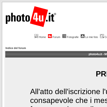
Home
Forum
Fotografie
Le mie foto
C
Indice del forum
photo4u.it - M
PR
All'atto dell'iscrizione 
consapevole che i mes