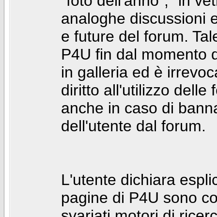
"foto dell'anno", "in ve
analoghe discussioni e 
e future del forum. Tal
P4U fin dal momento de
in galleria ed è irrevoca
diritto all'utilizzo dell
anche in caso di bann
dell'utente dal forum.
L'utente dichiara espl
pagine di P4U sono co
svariati motori di rice