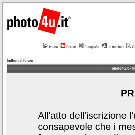
Home
Forum
Fotografie
Le mie foto
C
Indice del forum
photo4u.it - M
PR
All'atto dell'iscrizione 
consapevole che i mes