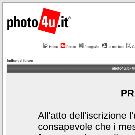
Home
Forum
Fotografie
Le mie foto
C
Indice del forum
photo4u.it - M
PR
All'atto dell'iscrizione 
consapevole che i mes