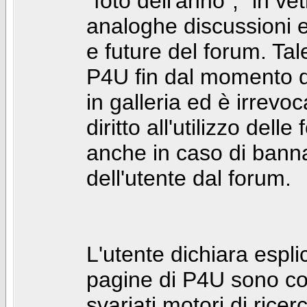
"foto dell'anno", "in ve
analoghe discussioni e 
e future del forum. Tal
P4U fin dal momento de
in galleria ed è irrevoca
diritto all'utilizzo dell
anche in caso di bann
dell'utente dal forum.
L'utente dichiara espl
pagine di P4U sono co
svariati motori di rice