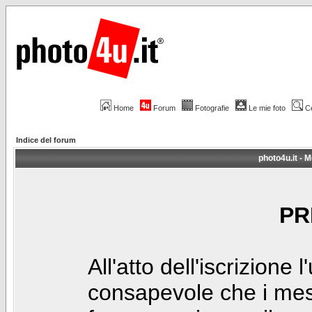
Home
Forum
Fotografie
Le mie foto
C
Indice del forum
photo4u.it - M
PR
All'atto dell'iscrizione 
consapevole che i mes