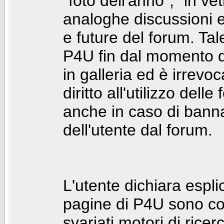
"foto dell'anno", "in ve
analoghe discussioni e 
e future del forum. Tal
P4U fin dal momento de
in galleria ed è irrevoca
diritto all'utilizzo dell
anche in caso di bann
dell'utente dal forum.
L'utente dichiara espl
pagine di P4U sono co
svariati motori di rice