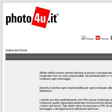
Home
Forum
Indice del forum
All'atto dell'iscrizione l'utente dichiara di essere consapevo
moderatori non ne sono responsabili. Gli amministratori e i 
verificare ogni messaggio.
photo4u.it declina ogni responsabilita per ogni eventuale utili
dall’autore.
L'utente accetta esplicitamente che P4U possa continuare a te
comprese quelle riguardanti particolari riconoscimenti attribui
e future del forum. Tale diritto viene riconosciuto a P4U fin da
bannaggio o deregistrazione dell'utente dal forum.