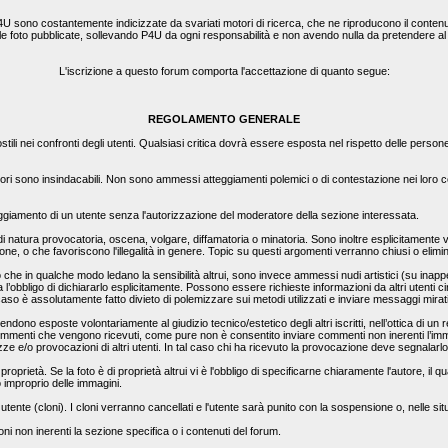
4U sono costantemente indicizzate da svariati motori di ricerca, che ne riproducono il contenut
e le foto pubblicate, sollevando P4U da ogni responsabilità e non avendo nulla da pretendere a
L'iscrizione a questo forum comporta l'accettazione di quanto segue:
REGOLAMENTO GENERALE
ili nei confronti degli utenti. Qualsiasi critica dovrà essere esposta nel rispetto delle person
ori sono insindacabili. Non sono ammessi atteggiamenti polemici o di contestazione nei loro con
teggiamento di un utente senza l'autorizzazione del moderatore della sezione interessata.
 di natura provocatoria, oscena, volgare, diffamatoria o minatoria. Sono inoltre esplicitamente vi
zione, o che favoriscono l'illegalità in genere. Topic su questi argomenti verranno chiusi o elim
 in qualche modo ledano la sensibilità altrui, sono invece ammessi nudi artistici (su inappella
l’obbligo di dichiararlo esplicitamente. Possono essere richieste informazioni da altri utenti c
 caso è assolutamente fatto divieto di polemizzare sui metodi utilizzati e inviare messaggi mirat
ndono esposte volontariamente al giudizio tecnico/estetico degli altri iscritti, nell’ottica di un 
mmenti che vengono ricevuti, come pure non è consentito inviare commenti non inerenti l’immag
e e/o provocazioni di altri utenti. In tal caso chi ha ricevuto la provocazione deve segnalarl
proprietà. Se la foto è di proprietà altrui vi è l'obbligo di specificarne chiaramente l'autore, i
o improprio delle immagini.
 utente (cloni). I cloni verranno cancellati e l'utente sarà punito con la sospensione o, nelle sit
i non inerenti la sezione specifica o i contenuti del forum.