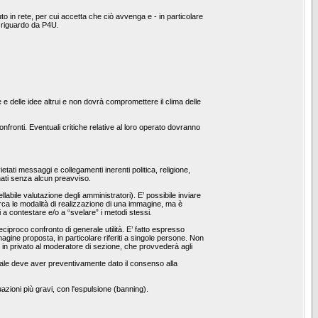
o in rete, per cui accetta che ciò avvenga e - in particolare
l riguardo da P4U.
e e delle idee altrui e non dovrà compromettere il clima delle
fronti. Eventuali critiche relative al loro operato dovranno
etati messaggi e collegamenti inerenti politica, religione,
inati senza alcun preavviso.
bile valutazione degli amministratori). E’ possibile inviare
irca le modalità di realizzazione di una immagine, ma è
i a contestare e/o a “svelare” i metodi stessi.
reciproco confronto di generale utilità. E’ fatto espresso
ine proposta, in particolare riferiti a singole persone. Non
o in privato al moderatore di sezione, che provvederà agli
l quale deve aver preventivamente dato il consenso alla
uazioni più gravi, con l'espulsione (banning).