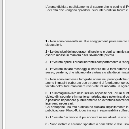
L'utente dichiara esplicitamente di sapere che le pagine di P
- accetta che vengano riprodotti i suoi interventi sul forum 
1
- Non sono consentiti insulti o atteggiamenti palesemente ost
discussioni.
2
- Le decisioni dei moderatori di sezione e degli amministrat
essere mosse in maniera esclusivamente privata.
3
- E’ vietato aprire Thread inerenti il comportamento o l'at
4
- E' vietato inviare messaggi o inserire link a fonti esterne
sesso, pirateria, che istigano alla violenza o alla discrimina
5
- Non sono ammesse fotografie offensive, pornografiche o che
anche immagini elaborate con strumenti di fotoritocco, senza 
facoltà dell’autore mantenere riservate tali modalità. In ogni
6
- Le immagini inviate nelle sezioni apposite del Forum si inte
divieto di rispondere in maniera maleducata e polemica ai co
è possibile rispondere pubblicamente ad eventuali scorrettezz
interventi necessari.
Chi sottopone una foto a critica ne dichiara implicitamente la 
pubblicazione. Photo4U.it declina ogni responsabilità sull'us
7
- E' vietata l’iscrizione di più account associati ad un unico
8
- Sono vietate e saranno spostate o cancellate le discussion