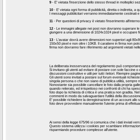
9
- E' vietata l'inserzione dello stesso thread in molteplici se
10
- E' vietata ogni forma di pubblicità, diretta o indiretta, 
I messaggi pubblicitari verranno immediatamente cestinati e 
11
- Per questioni di privacy è vietato l'inserimento all'interno
12
- Le immagini allegate nei post non dovranno superare l
giungere a una dimensione di 1024x1024 pixel e occupare f
13
- L'avatar dovrà avere dimensioni non superiori agli 80x8
150x50 pixel e non oltre i 10KB. Il carattere in firma non pot
firma non dovranno fare riferimento ad argomenti vietati nel
La deliberata inosservanza del regolamento può comportare l
Si invitano gli utenti ad evitare di postare con sole faccine 
discussioni costruttive e utili per tutti i lettori. Riempire
Gli utenti sono invitati a postare sul forum eventuali richie
singola persona o che non siano di pubblica utilità, sempre ne
Nonostante sia possibile cancellare le foto dalla propria ga
quando reiterato, ed irrispettoso nei confronti di chi ha sp
foto dopo la richiesta di critica è una pratica non gradita. N
commenti in modo da salvaguardare l'utilità della discussion
E' possibile richiedere la deregistrazione di un account allo 
foto deve provvedere manualmente l'utente prima di effettuar
Ai sensi della legge 675/96 si comunica che i dati inviati ve
Questo sistema utilizza i cookies per scambiare informazion
risparmiando procedure complesse all'utente.