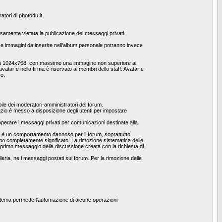
atori di photo4u.it
pressamente vietata la publicazione dei messaggi privati.
 immagini da inserire nell'album personale potranno invece
one a 1024x768, con massimo una immagine non superiore ai
vatar e nella firma è riservato ai membri dello staff. Avatar e
so.
le dei moderatori-amministratori del forum.
spazio è messo a disposizione degli utenti per impostare
operare i messaggi privati per comunicazioni destinate alla
he è un comportamento dannoso per il forum, soprattutto
no completamente significato. La rimozione sistematica delle
al primo messaggio della discussione creata con la richiesta di
leria, ne i messaggi postati sul forum. Per la rimozione delle
stema permette l'automazione di alcune operazioni