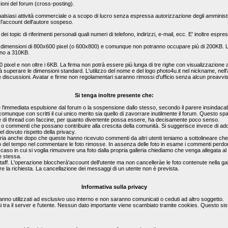
zioni del forum (cross-posting).
a qualsiasi attività commerciale o a scopo di lucro senza espressa autorizzazione degli amministr
l'account dell'autore sospeso.
 dei topic di riferimenti personali quali numeri di telefono, indirizzi, e-mail, ecc. E' inoltre es
e dimensioni di 800x600 pixel (o 600x800) e comunque non potranno occupare più di 200KB. Le
ino a 310KB.
0 pixel e non oltre i 6KB. La firma non potrà essere più lunga di tre righe con visualizzazi
rà superare le dimensioni standard. L'utilizzo del nome e del logo photo4u.it nel nickname, nell'a
le discussioni. Avatar e firme non regolamentari saranno rimossi d'ufficio senza alcun preavvi
Si tenga inoltre presente che:
'immediata espulsione dal forum o la sospensione dallo stesso, secondo il parere insindacabi
o comunque con scritti il cui unico merito sia quello di zavorrare inutilmente il forum. Questo 
 pagine di thread con faccine, per quanto divertente possa essere, ha decisamente poco senso.
ste o commenti che possano contribuire alla crescita della comunità. Si suggerisce invece di ad
l dovuto rispetto della privacy.
lleria anche dopo che queste hanno ricevuto commenti da altri utenti teniamo a sottolineare c
eso del tempo nel commentare le foto rimosse. In assenza delle foto in esame i commenti perdo
el caso in cui si voglia rimuovere una foto dalla propria galleria chiediamo che venga allegata 
e stessa.
staff. L'operazione bloccherà'account dell'utente ma non cancelleràe le foto contenute nella gal
e la richiesta. La cancellazione dei messaggi di un utente non è prevista.
Informativa sulla privacy
rranno utilizzati ad esclusivo uso interno e non saranno comunicati o ceduti ad altro soggetto.
i tra il server e l'utente. Nessun dato importante viene scambiato tramite cookies. Questo si