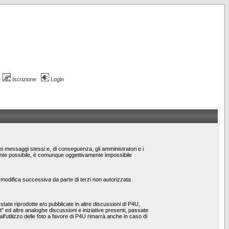
Iscrizione
Login
dei messaggi stessi e, di conseguenza, gli amministratori e i
emente possibile, è comunque oggettivamente impossibile
/o modifica successiva da parte di terzi non autorizzata
ate riprodotte e/o pubblicate in altre discussioni di P4U,
st" ed altre analoghe discussioni e iniziative presenti, passate
 all'utilizzo delle foto a favore di P4U rimarrà anche in caso di