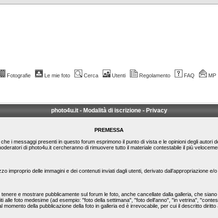
Fotografie
Le mie foto
Cerca
Utenti
Regolamento
FAQ
MP
photo4u.it - Modalità di iscrizione - Privacy
PREMESSA
le che i messaggi presenti in questo forum esprimono il punto di vista e le opinioni degli autori 
moderatori di photo4u.it cercheranno di rimuovere tutto il materiale contestabile il più veloc
zzo improprio delle immagini e dei contenuti inviati dagli utenti, derivato dall’appropriazione e
nere e mostrare pubblicamente sul forum le foto, anche cancellate dalla galleria, che siano st
ti alle foto medesime (ad esempio: "foto della settimana", "foto dell'anno", "in vetrina", "conte
l momento della pubblicazione della foto in galleria ed è irrevocabile, per cui il descritto diritto