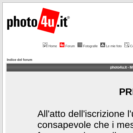
Home
Forum
Fotografie
Le mie foto
C
Indice del forum
photo4u.it - M
PR
All'atto dell'iscrizione 
consapevole che i mes