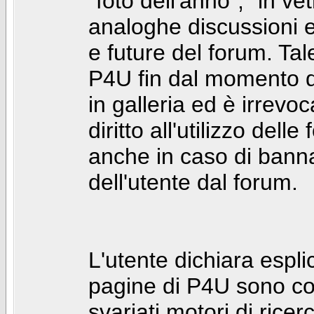
"foto dell'anno", "in ve
analoghe discussioni e 
e future del forum. Tal
P4U fin dal momento de
in galleria ed è irrevoca
diritto all'utilizzo dell
anche in caso di bann
dell'utente dal forum.
L'utente dichiara espl
pagine di P4U sono co
svariati motori di rice