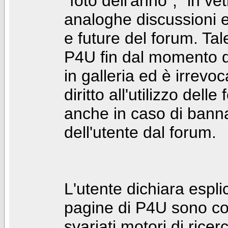
"foto dell'anno", "in ve
analoghe discussioni e 
e future del forum. Tal
P4U fin dal momento de
in galleria ed è irrevoca
diritto all'utilizzo dell
anche in caso di bann
dell'utente dal forum.
L'utente dichiara espl
pagine di P4U sono co
svariati motori di rice