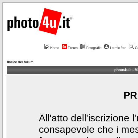
Home
Forum
Fotografie
Le mie foto
C
Indice del forum
photo4u.it - M
PR
All'atto dell'iscrizione 
consapevole che i mes