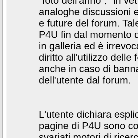
"foto dell'anno", "in ve
analoghe discussioni e 
e future del forum. Tal
P4U fin dal momento de
in galleria ed è irrevoca
diritto all'utilizzo dell
anche in caso di bann
dell'utente dal forum.
L'utente dichiara espl
pagine di P4U sono co
svariati motori di rice