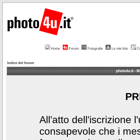
Home
Forum
Fotografie
Le mie foto
C
Indice del forum
photo4u.it - M
PR
All'atto dell'iscrizione 
consapevole che i mes