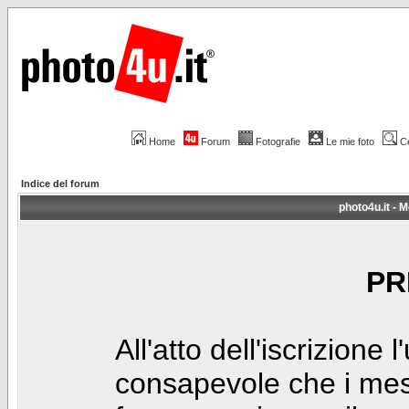
Home
Forum
Fotografie
Le mie foto
C
Indice del forum
photo4u.it - M
PR
All'atto dell'iscrizione 
consapevole che i mes