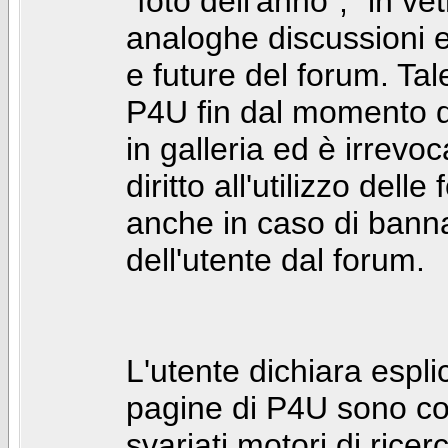
"foto dell'anno", "in ve
analoghe discussioni e 
e future del forum. Tal
P4U fin dal momento de
in galleria ed è irrevoca
diritto all'utilizzo dell
anche in caso di bann
dell'utente dal forum.
L'utente dichiara espl
pagine di P4U sono co
svariati motori di rice