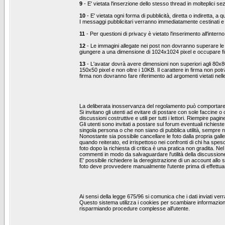
9
- E' vietata l'inserzione dello stesso thread in molteplici se
10
- E' vietata ogni forma di pubblicità, diretta o indiretta, 
I messaggi pubblicitari verranno immediatamente cestinati e 
11
- Per questioni di privacy è vietato l'inserimento all'interno
12
- Le immagini allegate nei post non dovranno superare l
giungere a una dimensione di 1024x1024 pixel e occupare f
13
- L'avatar dovrà avere dimensioni non superiori agli 80x8
150x50 pixel e non oltre i 10KB. Il carattere in firma non pot
firma non dovranno fare riferimento ad argomenti vietati nel
La deliberata inosservanza del regolamento può comportare l
Si invitano gli utenti ad evitare di postare con sole faccine 
discussioni costruttive e utili per tutti i lettori. Riempire
Gli utenti sono invitati a postare sul forum eventuali richie
singola persona o che non siano di pubblica utilità, sempre ne
Nonostante sia possibile cancellare le foto dalla propria ga
quando reiterato, ed irrispettoso nei confronti di chi ha sp
foto dopo la richiesta di critica è una pratica non gradita. N
commenti in modo da salvaguardare l'utilità della discussion
E' possibile richiedere la deregistrazione di un account allo 
foto deve provvedere manualmente l'utente prima di effettuar
Ai sensi della legge 675/96 si comunica che i dati inviati ve
Questo sistema utilizza i cookies per scambiare informazion
risparmiando procedure complesse all'utente.