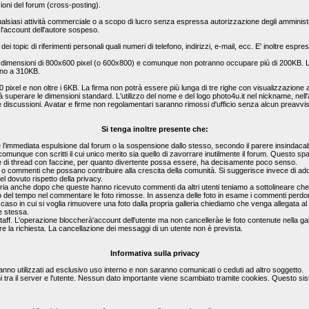
zioni del forum (cross-posting).
a qualsiasi attività commerciale o a scopo di lucro senza espressa autorizzazione degli amministr
l'account dell'autore sospeso.
 dei topic di riferimenti personali quali numeri di telefono, indirizzi, e-mail, ecc. E' inoltre es
e dimensioni di 800x600 pixel (o 600x800) e comunque non potranno occupare più di 200KB. Le
ino a 310KB.
0 pixel e non oltre i 6KB. La firma non potrà essere più lunga di tre righe con visualizzazi
rà superare le dimensioni standard. L'utilizzo del nome e del logo photo4u.it nel nickname, nell'a
le discussioni. Avatar e firme non regolamentari saranno rimossi d'ufficio senza alcun preavvi
Si tenga inoltre presente che:
'immediata espulsione dal forum o la sospensione dallo stesso, secondo il parere insindacabi
o comunque con scritti il cui unico merito sia quello di zavorrare inutilmente il forum. Questo 
 pagine di thread con faccine, per quanto divertente possa essere, ha decisamente poco senso.
ste o commenti che possano contribuire alla crescita della comunità. Si suggerisce invece di ad
l dovuto rispetto della privacy.
lleria anche dopo che queste hanno ricevuto commenti da altri utenti teniamo a sottolineare c
eso del tempo nel commentare le foto rimosse. In assenza delle foto in esame i commenti perdo
el caso in cui si voglia rimuovere una foto dalla propria galleria chiediamo che venga allegata 
e stessa.
staff. L'operazione bloccherà'account dell'utente ma non cancelleràe le foto contenute nella gal
e la richiesta. La cancellazione dei messaggi di un utente non è prevista.
Informativa sulla privacy
rranno utilizzati ad esclusivo uso interno e non saranno comunicati o ceduti ad altro soggetto.
i tra il server e l'utente. Nessun dato importante viene scambiato tramite cookies. Questo si