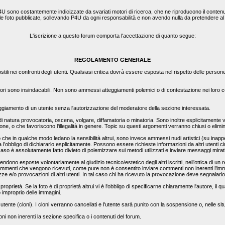
4U sono costantemente indicizzate da svariati motori di ricerca, che ne riproducono il contenut
e le foto pubblicate, sollevando P4U da ogni responsabilità e non avendo nulla da pretendere a
L'iscrizione a questo forum comporta l'accettazione di quanto segue:
REGOLAMENTO GENERALE
ili nei confronti degli utenti. Qualsiasi critica dovrà essere esposta nel rispetto delle person
ori sono insindacabili. Non sono ammessi atteggiamenti polemici o di contestazione nei loro con
teggiamento di un utente senza l'autorizzazione del moderatore della sezione interessata.
 di natura provocatoria, oscena, volgare, diffamatoria o minatoria. Sono inoltre esplicitamente vi
zione, o che favoriscono l'illegalità in genere. Topic su questi argomenti verranno chiusi o elim
 in qualche modo ledano la sensibilità altrui, sono invece ammessi nudi artistici (su inappella
l’obbligo di dichiararlo esplicitamente. Possono essere richieste informazioni da altri utenti c
 caso è assolutamente fatto divieto di polemizzare sui metodi utilizzati e inviare messaggi mirat
ndono esposte volontariamente al giudizio tecnico/estetico degli altri iscritti, nell’ottica di un 
mmenti che vengono ricevuti, come pure non è consentito inviare commenti non inerenti l’immag
e e/o provocazioni di altri utenti. In tal caso chi ha ricevuto la provocazione deve segnalarl
proprietà. Se la foto è di proprietà altrui vi è l'obbligo di specificarne chiaramente l'autore, i
o improprio delle immagini.
 utente (cloni). I cloni verranno cancellati e l'utente sarà punito con la sospensione o, nelle sit
i non inerenti la sezione specifica o i contenuti del forum.