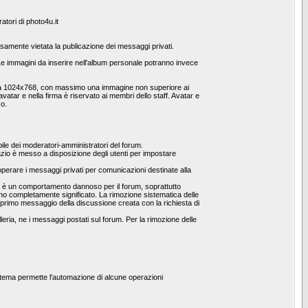
atori di photo4u.it
pressamente vietata la publicazione dei messaggi privati.
 immagini da inserire nell'album personale potranno invece
one a 1024x768, con massimo una immagine non superiore ai
vatar e nella firma è riservato ai membri dello staff. Avatar e
so.
le dei moderatori-amministratori del forum.
spazio è messo a disposizione degli utenti per impostare
operare i messaggi privati per comunicazioni destinate alla
he è un comportamento dannoso per il forum, soprattutto
no completamente significato. La rimozione sistematica delle
al primo messaggio della discussione creata con la richiesta di
leria, ne i messaggi postati sul forum. Per la rimozione delle
stema permette l'automazione di alcune operazioni