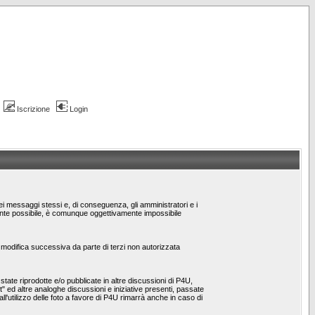
Iscrizione
Login
dei messaggi stessi e, di conseguenza, gli amministratori e i
emente possibile, è comunque oggettivamente impossibile
/o modifica successiva da parte di terzi non autorizzata
ate riprodotte e/o pubblicate in altre discussioni di P4U,
st" ed altre analoghe discussioni e iniziative presenti, passate
 all'utilizzo delle foto a favore di P4U rimarrà anche in caso di