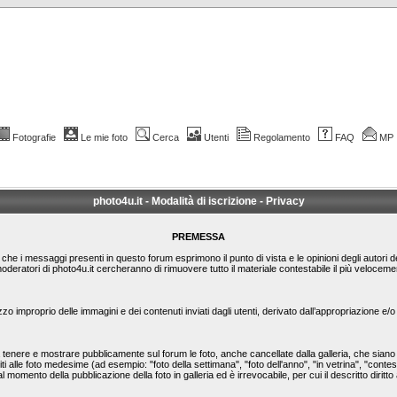
Fotografie
Le mie foto
Cerca
Utenti
Regolamento
FAQ
MP
photo4u.it - Modalità di iscrizione - Privacy
PREMESSA
le che i messaggi presenti in questo forum esprimono il punto di vista e le opinioni degli autori 
moderatori di photo4u.it cercheranno di rimuovere tutto il materiale contestabile il più veloc
zzo improprio delle immagini e dei contenuti inviati dagli utenti, derivato dall’appropriazione e
nere e mostrare pubblicamente sul forum le foto, anche cancellate dalla galleria, che siano st
ti alle foto medesime (ad esempio: "foto della settimana", "foto dell'anno", "in vetrina", "conte
l momento della pubblicazione della foto in galleria ed è irrevocabile, per cui il descritto diritto