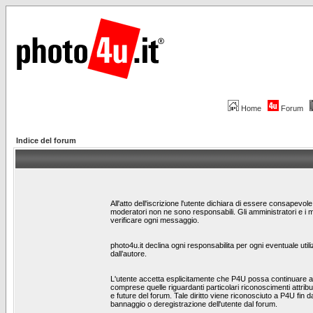
Home
Forum
Indice del forum
All'atto dell'iscrizione l'utente dichiara di essere consapevo
moderatori non ne sono responsabili. Gli amministratori e i 
verificare ogni messaggio.
photo4u.it declina ogni responsabilita per ogni eventuale utili
dall’autore.
L'utente accetta esplicitamente che P4U possa continuare a te
comprese quelle riguardanti particolari riconoscimenti attribui
e future del forum. Tale diritto viene riconosciuto a P4U fin da
bannaggio o deregistrazione dell'utente dal forum.