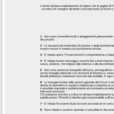
L'utente dichiara esplicitamente di sapere che le pagine di P
- accetta che vengano riprodotti i suoi interventi sul forum 
1
- Non sono consentiti insulti o atteggiamenti palesemente ost
discussioni.
2
- Le decisioni dei moderatori di sezione e degli amministrat
essere mosse in maniera esclusivamente privata.
3
- E’ vietato aprire Thread inerenti il comportamento o l'at
4
- E' vietato inviare messaggi o inserire link a fonti esterne
sesso, pirateria, che istigano alla violenza o alla discrimina
5
- Non sono ammesse fotografie offensive, pornografiche o che
anche immagini elaborate con strumenti di fotoritocco, senza 
facoltà dell’autore mantenere riservate tali modalità. In ogni
6
- Le immagini inviate nelle sezioni apposite del Forum si inte
divieto di rispondere in maniera maleducata e polemica ai co
è possibile rispondere pubblicamente ad eventuali scorrettezz
interventi necessari.
Chi sottopone una foto a critica ne dichiara implicitamente la 
pubblicazione. Photo4U.it declina ogni responsabilità sull'us
7
- E' vietata l’iscrizione di più account associati ad un unico
8
- Sono vietate e saranno spostate o cancellate le discussion