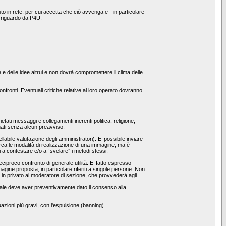
o in rete, per cui accetta che ciò avvenga e - in particolare
l riguardo da P4U.
e e delle idee altrui e non dovrà compromettere il clima delle
fronti. Eventuali critiche relative al loro operato dovranno
etati messaggi e collegamenti inerenti politica, religione,
inati senza alcun preavviso.
bile valutazione degli amministratori). E’ possibile inviare
irca le modalità di realizzazione di una immagine, ma è
i a contestare e/o a “svelare” i metodi stessi.
reciproco confronto di generale utilità. E’ fatto espresso
ine proposta, in particolare riferiti a singole persone. Non
o in privato al moderatore di sezione, che provvederà agli
l quale deve aver preventivamente dato il consenso alla
uazioni più gravi, con l'espulsione (banning).