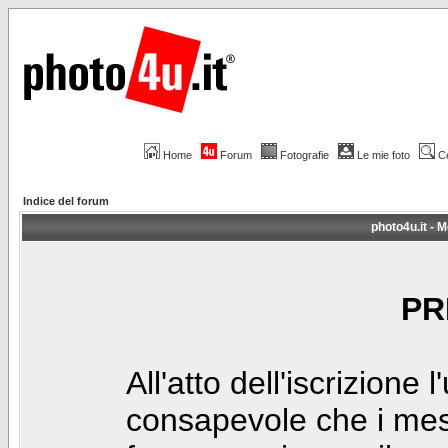
Home
Forum
Fotografie
Le mie foto
C
Indice del forum
photo4u.it - M
PR
All'atto dell'iscrizione 
consapevole che i mes