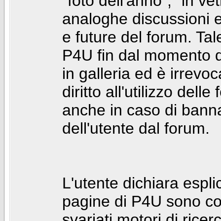
"foto dell'anno", "in ve
analoghe discussioni e 
e future del forum. Tal
P4U fin dal momento de
in galleria ed è irrevoca
diritto all'utilizzo dell
anche in caso di bann
dell'utente dal forum.
L'utente dichiara espl
pagine di P4U sono co
svariati motori di rice