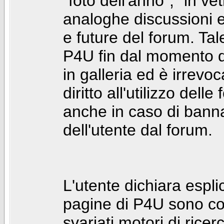
"foto dell'anno", "in ve
analoghe discussioni e 
e future del forum. Tal
P4U fin dal momento de
in galleria ed è irrevoca
diritto all'utilizzo dell
anche in caso di bann
dell'utente dal forum.
L'utente dichiara espl
pagine di P4U sono co
svariati motori di rice