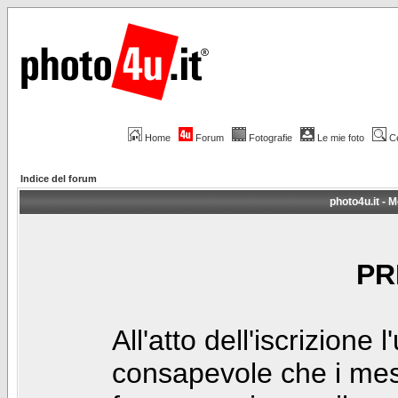
Home
Forum
Fotografie
Le mie foto
C
Indice del forum
photo4u.it - M
PR
All'atto dell'iscrizione 
consapevole che i mes