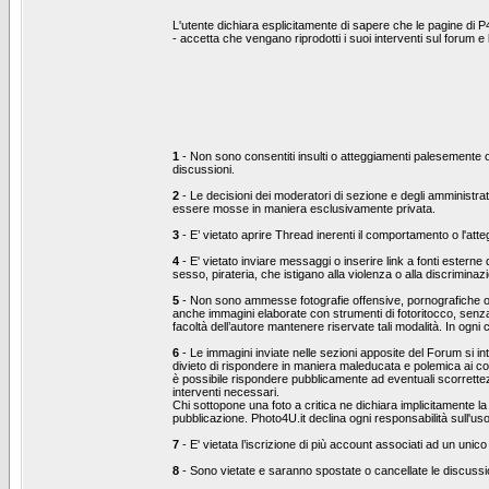
L'utente dichiara esplicitamente di sapere che le pagine di P
- accetta che vengano riprodotti i suoi interventi sul forum 
1
- Non sono consentiti insulti o atteggiamenti palesemente ost
discussioni.
2
- Le decisioni dei moderatori di sezione e degli amministrat
essere mosse in maniera esclusivamente privata.
3
- E’ vietato aprire Thread inerenti il comportamento o l'at
4
- E' vietato inviare messaggi o inserire link a fonti esterne
sesso, pirateria, che istigano alla violenza o alla discrimina
5
- Non sono ammesse fotografie offensive, pornografiche o che
anche immagini elaborate con strumenti di fotoritocco, senza 
facoltà dell’autore mantenere riservate tali modalità. In ogni
6
- Le immagini inviate nelle sezioni apposite del Forum si inte
divieto di rispondere in maniera maleducata e polemica ai co
è possibile rispondere pubblicamente ad eventuali scorrettezz
interventi necessari.
Chi sottopone una foto a critica ne dichiara implicitamente la 
pubblicazione. Photo4U.it declina ogni responsabilità sull'us
7
- E' vietata l’iscrizione di più account associati ad un unico
8
- Sono vietate e saranno spostate o cancellate le discussion