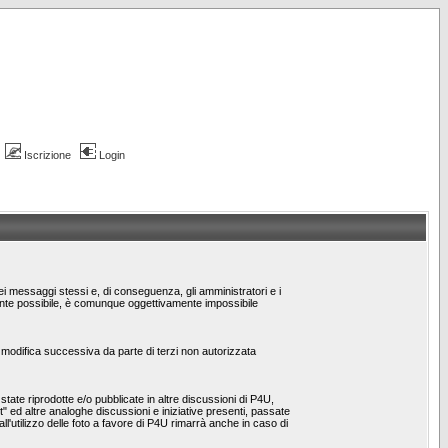
Iscrizione
Login
dei messaggi stessi e, di conseguenza, gli amministratori e i
emente possibile, è comunque oggettivamente impossibile
/o modifica successiva da parte di terzi non autorizzata
ate riprodotte e/o pubblicate in altre discussioni di P4U,
st" ed altre analoghe discussioni e iniziative presenti, passate
 all'utilizzo delle foto a favore di P4U rimarrà anche in caso di