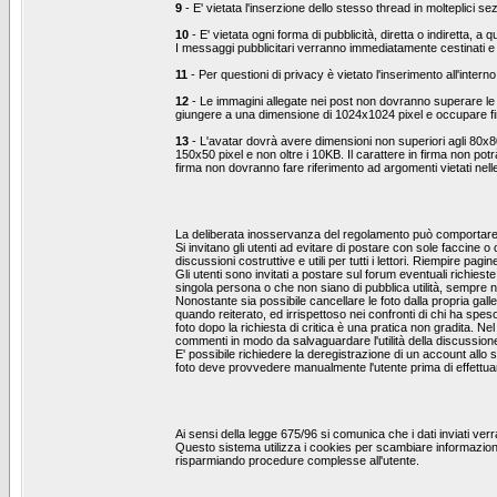
9
- E' vietata l'inserzione dello stesso thread in molteplici se
10
- E' vietata ogni forma di pubblicità, diretta o indiretta, 
I messaggi pubblicitari verranno immediatamente cestinati e 
11
- Per questioni di privacy è vietato l'inserimento all'interno
12
- Le immagini allegate nei post non dovranno superare l
giungere a una dimensione di 1024x1024 pixel e occupare f
13
- L'avatar dovrà avere dimensioni non superiori agli 80x8
150x50 pixel e non oltre i 10KB. Il carattere in firma non pot
firma non dovranno fare riferimento ad argomenti vietati nel
La deliberata inosservanza del regolamento può comportare l
Si invitano gli utenti ad evitare di postare con sole faccine 
discussioni costruttive e utili per tutti i lettori. Riempire
Gli utenti sono invitati a postare sul forum eventuali richie
singola persona o che non siano di pubblica utilità, sempre ne
Nonostante sia possibile cancellare le foto dalla propria ga
quando reiterato, ed irrispettoso nei confronti di chi ha sp
foto dopo la richiesta di critica è una pratica non gradita. N
commenti in modo da salvaguardare l'utilità della discussion
E' possibile richiedere la deregistrazione di un account allo 
foto deve provvedere manualmente l'utente prima di effettuar
Ai sensi della legge 675/96 si comunica che i dati inviati ve
Questo sistema utilizza i cookies per scambiare informazion
risparmiando procedure complesse all'utente.