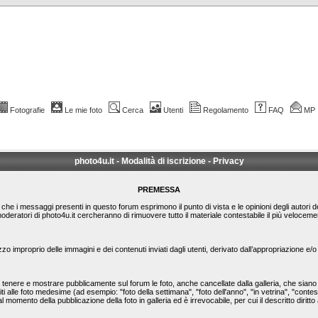
Fotografie
Le mie foto
Cerca
Utenti
Regolamento
FAQ
MP
photo4u.it - Modalità di iscrizione - Privacy
PREMESSA
le che i messaggi presenti in questo forum esprimono il punto di vista e le opinioni degli autori 
moderatori di photo4u.it cercheranno di rimuovere tutto il materiale contestabile il più veloc
zzo improprio delle immagini e dei contenuti inviati dagli utenti, derivato dall’appropriazione e
nere e mostrare pubblicamente sul forum le foto, anche cancellate dalla galleria, che siano st
ti alle foto medesime (ad esempio: "foto della settimana", "foto dell'anno", "in vetrina", "conte
l momento della pubblicazione della foto in galleria ed è irrevocabile, per cui il descritto diritto