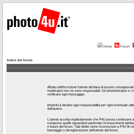
Home
Forum
Indice del forum
All'atto dell'iscrizione l'utente dichiara di essere consapevo
moderatori non ne sono responsabili. Gli amministratori e i 
verificare ogni messaggio.
photo4u.it declina ogni responsabilita per ogni eventuale utili
dall’autore.
L'utente accetta esplicitamente che P4U possa continuare a te
comprese quelle riguardanti particolari riconoscimenti attribui
e future del forum. Tale diritto viene riconosciuto a P4U fin da
bannaggio o deregistrazione dell'utente dal forum.