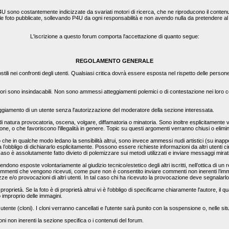
4U sono costantemente indicizzate da svariati motori di ricerca, che ne riproducono il contenut
e le foto pubblicate, sollevando P4U da ogni responsabilità e non avendo nulla da pretendere a
L'iscrizione a questo forum comporta l'accettazione di quanto segue:
REGOLAMENTO GENERALE
ili nei confronti degli utenti. Qualsiasi critica dovrà essere esposta nel rispetto delle person
ori sono insindacabili. Non sono ammessi atteggiamenti polemici o di contestazione nei loro con
teggiamento di un utente senza l'autorizzazione del moderatore della sezione interessata.
 di natura provocatoria, oscena, volgare, diffamatoria o minatoria. Sono inoltre esplicitamente vi
zione, o che favoriscono l'illegalità in genere. Topic su questi argomenti verranno chiusi o elim
 in qualche modo ledano la sensibilità altrui, sono invece ammessi nudi artistici (su inappella
l’obbligo di dichiararlo esplicitamente. Possono essere richieste informazioni da altri utenti c
 caso è assolutamente fatto divieto di polemizzare sui metodi utilizzati e inviare messaggi mirat
ndono esposte volontariamente al giudizio tecnico/estetico degli altri iscritti, nell’ottica di un 
mmenti che vengono ricevuti, come pure non è consentito inviare commenti non inerenti l’immag
e e/o provocazioni di altri utenti. In tal caso chi ha ricevuto la provocazione deve segnalarl
proprietà. Se la foto è di proprietà altrui vi è l'obbligo di specificarne chiaramente l'autore, i
o improprio delle immagini.
 utente (cloni). I cloni verranno cancellati e l'utente sarà punito con la sospensione o, nelle sit
i non inerenti la sezione specifica o i contenuti del forum.