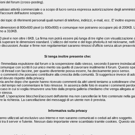
zioni del forum (cross-posting).
a qualsiasi attività commerciale o a scopo di lucro senza espressa autorizzazione degli amministr
l'account dell'autore sospeso.
 dei topic di riferimenti personali quali numeri di telefono, indirizzi, e-mail, ecc. E' inoltre es
e dimensioni di 800x600 pixel (o 600x800) e comunque non potranno occupare più di 200KB. Le
ino a 310KB.
0 pixel e non oltre i 6KB. La firma non potrà essere più lunga di tre righe con visualizzazi
rà superare le dimensioni standard. L'utilizzo del nome e del logo photo4u.it nel nickname, nell'a
le discussioni. Avatar e firme non regolamentari saranno rimossi d'ufficio senza alcun preavvi
Si tenga inoltre presente che:
'immediata espulsione dal forum o la sospensione dallo stesso, secondo il parere insindacabi
o comunque con scritti il cui unico merito sia quello di zavorrare inutilmente il forum. Questo 
 pagine di thread con faccine, per quanto divertente possa essere, ha decisamente poco senso.
ste o commenti che possano contribuire alla crescita della comunità. Si suggerisce invece di ad
l dovuto rispetto della privacy.
lleria anche dopo che queste hanno ricevuto commenti da altri utenti teniamo a sottolineare c
eso del tempo nel commentare le foto rimosse. In assenza delle foto in esame i commenti perdo
el caso in cui si voglia rimuovere una foto dalla propria galleria chiediamo che venga allegata 
e stessa.
staff. L'operazione bloccherà'account dell'utente ma non cancelleràe le foto contenute nella gal
e la richiesta. La cancellazione dei messaggi di un utente non è prevista.
Informativa sulla privacy
rranno utilizzati ad esclusivo uso interno e non saranno comunicati o ceduti ad altro soggetto.
i tra il server e l'utente. Nessun dato importante viene scambiato tramite cookies. Questo si