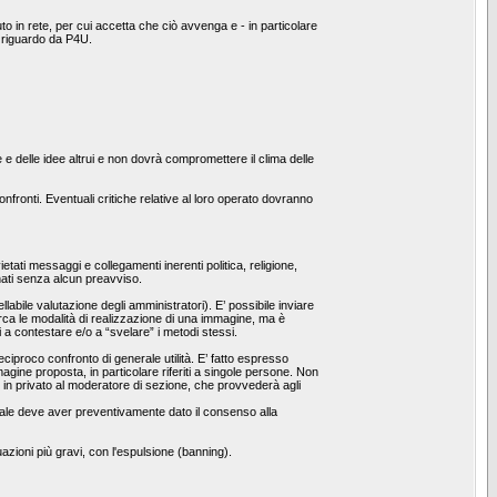
o in rete, per cui accetta che ciò avvenga e - in particolare
l riguardo da P4U.
e e delle idee altrui e non dovrà compromettere il clima delle
fronti. Eventuali critiche relative al loro operato dovranno
etati messaggi e collegamenti inerenti politica, religione,
inati senza alcun preavviso.
bile valutazione degli amministratori). E’ possibile inviare
irca le modalità di realizzazione di una immagine, ma è
i a contestare e/o a “svelare” i metodi stessi.
reciproco confronto di generale utilità. E’ fatto espresso
ine proposta, in particolare riferiti a singole persone. Non
o in privato al moderatore di sezione, che provvederà agli
l quale deve aver preventivamente dato il consenso alla
uazioni più gravi, con l'espulsione (banning).