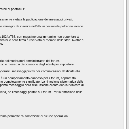
atori di photo4u.it
pressamente vietata la publicazione dei messaggi privati.
 immagini da inserire nell'album personale potranno invece
one a 1024x768, con massimo una immagine non superiore ai
vatar e nella firma è riservato ai membri dello staff. Avatar e
so.
le dei moderatori-amministratori del forum.
spazio è messo a disposizione degli utenti per impostare
operare i messaggi privati per comunicazioni destinate alla
he è un comportamento dannoso per il forum, soprattutto
no completamente significato. La rimozione sistematica delle
al primo messaggio della discussione creata con la richiesta di
leria, ne i messaggi postati sul forum. Per la rimozione delle
stema permette l'automazione di alcune operazioni