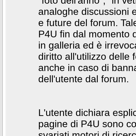
"foto dell'anno", "in ve
analoghe discussioni e 
e future del forum. Tal
P4U fin dal momento de
in galleria ed è irrevoca
diritto all'utilizzo dell
anche in caso di bann
dell'utente dal forum.
L'utente dichiara espl
pagine di P4U sono co
svariati motori di rice