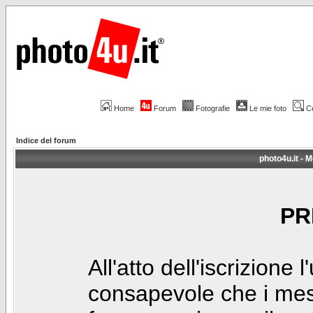
Home
Forum
Fotografie
Le mie foto
C
Indice del forum
photo4u.it - M
PR
All'atto dell'iscrizione 
consapevole che i mes