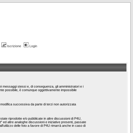
Iscrizione
Login
dei messaggi stessi e, di conseguenza, gli amministratori e i
emente possibile, è comunque oggettivamente impossibile
/o modifica successiva da parte di terzi non autorizzata
ate riprodotte e/o pubblicate in altre discussioni di P4U,
st" ed altre analoghe discussioni e iniziative presenti, passate
 all'utilizzo delle foto a favore di P4U rimarrà anche in caso di