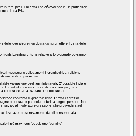
o in rete, per cui accetta che ciò avvenga e - in particolare
l riguardo da P4U.
e e delle idee altrui e non dovrà compromettere il clima delle
fronti. Eventuali critiche relative al loro operato dovranno
etati messaggi e collegamenti inerenti politica, religione,
inati senza alcun preavviso.
bile valutazione degli amministratori). E’ possibile inviare
irca le modalità di realizzazione di una immagine, ma è
i a contestare e/o a “svelare” i metodi stessi.
reciproco confronto di generale utilità. E’ fatto espresso
ine proposta, in particolare riferiti a singole persone. Non
o in privato al moderatore di sezione, che provvederà agli
l quale deve aver preventivamente dato il consenso alla
uazioni più gravi, con l'espulsione (banning).