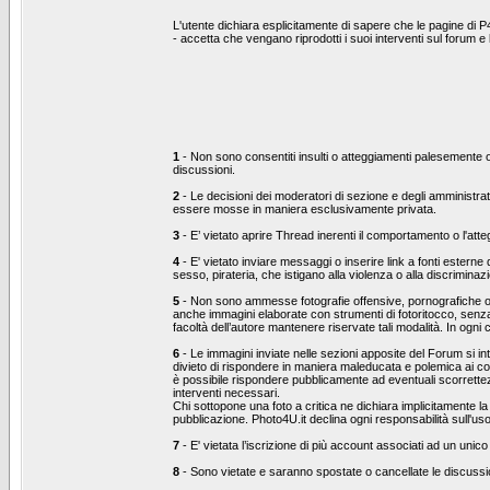
L'utente dichiara esplicitamente di sapere che le pagine di P
- accetta che vengano riprodotti i suoi interventi sul forum 
1
- Non sono consentiti insulti o atteggiamenti palesemente ost
discussioni.
2
- Le decisioni dei moderatori di sezione e degli amministrat
essere mosse in maniera esclusivamente privata.
3
- E’ vietato aprire Thread inerenti il comportamento o l'at
4
- E' vietato inviare messaggi o inserire link a fonti esterne
sesso, pirateria, che istigano alla violenza o alla discrimina
5
- Non sono ammesse fotografie offensive, pornografiche o che
anche immagini elaborate con strumenti di fotoritocco, senza 
facoltà dell’autore mantenere riservate tali modalità. In ogni
6
- Le immagini inviate nelle sezioni apposite del Forum si inte
divieto di rispondere in maniera maleducata e polemica ai co
è possibile rispondere pubblicamente ad eventuali scorrettezz
interventi necessari.
Chi sottopone una foto a critica ne dichiara implicitamente la 
pubblicazione. Photo4U.it declina ogni responsabilità sull'us
7
- E' vietata l’iscrizione di più account associati ad un unico
8
- Sono vietate e saranno spostate o cancellate le discussion