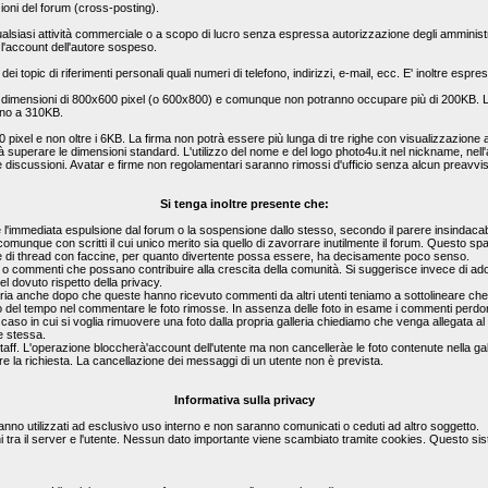
zioni del forum (cross-posting).
a qualsiasi attività commerciale o a scopo di lucro senza espressa autorizzazione degli amministr
l'account dell'autore sospeso.
 dei topic di riferimenti personali quali numeri di telefono, indirizzi, e-mail, ecc. E' inoltre es
e dimensioni di 800x600 pixel (o 600x800) e comunque non potranno occupare più di 200KB. Le
ino a 310KB.
0 pixel e non oltre i 6KB. La firma non potrà essere più lunga di tre righe con visualizzazi
rà superare le dimensioni standard. L'utilizzo del nome e del logo photo4u.it nel nickname, nell'a
le discussioni. Avatar e firme non regolamentari saranno rimossi d'ufficio senza alcun preavvi
Si tenga inoltre presente che:
'immediata espulsione dal forum o la sospensione dallo stesso, secondo il parere insindacabi
o comunque con scritti il cui unico merito sia quello di zavorrare inutilmente il forum. Questo 
 pagine di thread con faccine, per quanto divertente possa essere, ha decisamente poco senso.
ste o commenti che possano contribuire alla crescita della comunità. Si suggerisce invece di ad
l dovuto rispetto della privacy.
lleria anche dopo che queste hanno ricevuto commenti da altri utenti teniamo a sottolineare c
eso del tempo nel commentare le foto rimosse. In assenza delle foto in esame i commenti perdo
el caso in cui si voglia rimuovere una foto dalla propria galleria chiediamo che venga allegata 
e stessa.
staff. L'operazione bloccherà'account dell'utente ma non cancelleràe le foto contenute nella gal
e la richiesta. La cancellazione dei messaggi di un utente non è prevista.
Informativa sulla privacy
rranno utilizzati ad esclusivo uso interno e non saranno comunicati o ceduti ad altro soggetto.
i tra il server e l'utente. Nessun dato importante viene scambiato tramite cookies. Questo si