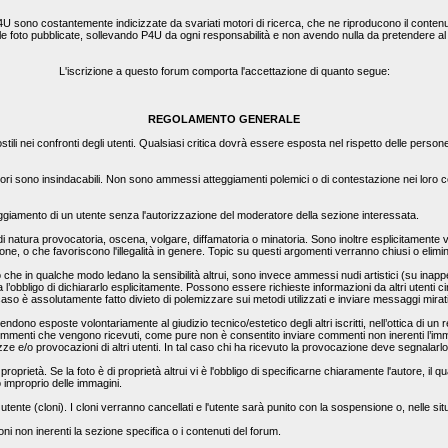
4U sono costantemente indicizzate da svariati motori di ricerca, che ne riproducono il contenut
e le foto pubblicate, sollevando P4U da ogni responsabilità e non avendo nulla da pretendere a
L'iscrizione a questo forum comporta l'accettazione di quanto segue:
REGOLAMENTO GENERALE
ili nei confronti degli utenti. Qualsiasi critica dovrà essere esposta nel rispetto delle person
ori sono insindacabili. Non sono ammessi atteggiamenti polemici o di contestazione nei loro con
teggiamento di un utente senza l'autorizzazione del moderatore della sezione interessata.
 di natura provocatoria, oscena, volgare, diffamatoria o minatoria. Sono inoltre esplicitamente vi
zione, o che favoriscono l'illegalità in genere. Topic su questi argomenti verranno chiusi o elim
 in qualche modo ledano la sensibilità altrui, sono invece ammessi nudi artistici (su inappella
l’obbligo di dichiararlo esplicitamente. Possono essere richieste informazioni da altri utenti c
 caso è assolutamente fatto divieto di polemizzare sui metodi utilizzati e inviare messaggi mirat
ndono esposte volontariamente al giudizio tecnico/estetico degli altri iscritti, nell’ottica di un 
mmenti che vengono ricevuti, come pure non è consentito inviare commenti non inerenti l’immag
e e/o provocazioni di altri utenti. In tal caso chi ha ricevuto la provocazione deve segnalarl
proprietà. Se la foto è di proprietà altrui vi è l'obbligo di specificarne chiaramente l'autore, i
o improprio delle immagini.
 utente (cloni). I cloni verranno cancellati e l'utente sarà punito con la sospensione o, nelle sit
i non inerenti la sezione specifica o i contenuti del forum.