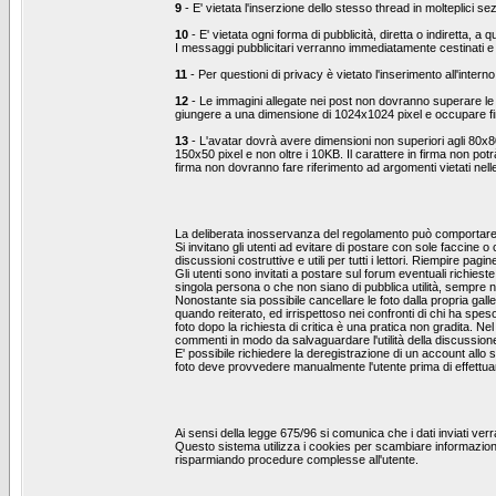
9
- E' vietata l'inserzione dello stesso thread in molteplici se
10
- E' vietata ogni forma di pubblicità, diretta o indiretta, 
I messaggi pubblicitari verranno immediatamente cestinati e 
11
- Per questioni di privacy è vietato l'inserimento all'interno
12
- Le immagini allegate nei post non dovranno superare l
giungere a una dimensione di 1024x1024 pixel e occupare f
13
- L'avatar dovrà avere dimensioni non superiori agli 80x8
150x50 pixel e non oltre i 10KB. Il carattere in firma non pot
firma non dovranno fare riferimento ad argomenti vietati nel
La deliberata inosservanza del regolamento può comportare l
Si invitano gli utenti ad evitare di postare con sole faccine 
discussioni costruttive e utili per tutti i lettori. Riempire
Gli utenti sono invitati a postare sul forum eventuali richie
singola persona o che non siano di pubblica utilità, sempre ne
Nonostante sia possibile cancellare le foto dalla propria ga
quando reiterato, ed irrispettoso nei confronti di chi ha sp
foto dopo la richiesta di critica è una pratica non gradita. N
commenti in modo da salvaguardare l'utilità della discussion
E' possibile richiedere la deregistrazione di un account allo 
foto deve provvedere manualmente l'utente prima di effettuar
Ai sensi della legge 675/96 si comunica che i dati inviati ve
Questo sistema utilizza i cookies per scambiare informazion
risparmiando procedure complesse all'utente.