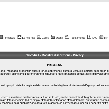
Fotografie
Le mie foto
Cerca
Utenti
Regolamento
FAQ
MP
photo4u.it - Modalità di iscrizione - Privacy
PREMESSA
le che i messaggi presenti in questo forum esprimono il punto di vista e le opinioni degli autori 
moderatori di photo4u.it cercheranno di rimuovere tutto il materiale contestabile il più veloc
zzo improprio delle immagini e dei contenuti inviati dagli utenti, derivato dall’appropriazione e
nere e mostrare pubblicamente sul forum le foto, anche cancellate dalla galleria, che siano st
ti alle foto medesime (ad esempio: "foto della settimana", "foto dell'anno", "in vetrina", "conte
l momento della pubblicazione della foto in galleria ed è irrevocabile, per cui il descritto diritto