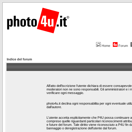
Home
Forum
Indice del forum
All'atto dell'iscrizione l'utente dichiara di essere consapevo
moderatori non ne sono responsabili. Gli amministratori e i 
verificare ogni messaggio.
photo4u.it declina ogni responsabilita per ogni eventuale utili
dall’autore.
L'utente accetta esplicitamente che P4U possa continuare a te
comprese quelle riguardanti particolari riconoscimenti attribui
e future del forum. Tale diritto viene riconosciuto a P4U fin da
bannaggio o deregistrazione dell'utente dal forum.