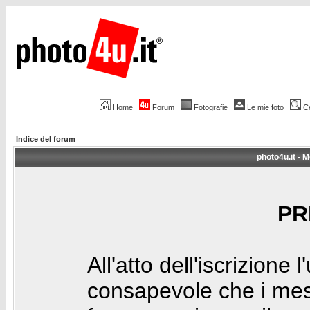
Home
Forum
Fotografie
Le mie foto
C
Indice del forum
photo4u.it - M
PR
All'atto dell'iscrizione 
consapevole che i mes