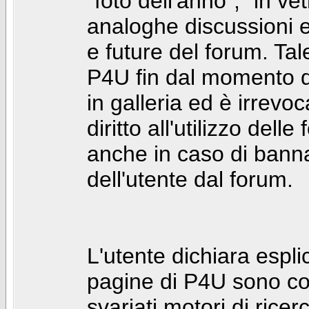
"foto dell'anno", "in ve
analoghe discussioni e 
e future del forum. Tal
P4U fin dal momento de
in galleria ed è irrevoca
diritto all'utilizzo dell
anche in caso di bann
dell'utente dal forum.
L'utente dichiara espl
pagine di P4U sono co
svariati motori di rice