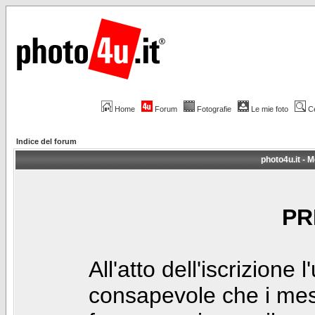
Home
Forum
Fotografie
Le mie foto
C
Indice del forum
photo4u.it - M
PR
All'atto dell'iscrizione 
consapevole che i mes