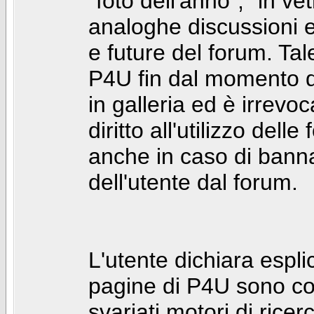
"foto dell'anno", "in ve
analoghe discussioni e 
e future del forum. Tal
P4U fin dal momento de
in galleria ed è irrevoca
diritto all'utilizzo dell
anche in caso di bann
dell'utente dal forum.
L'utente dichiara espl
pagine di P4U sono co
svariati motori di rice