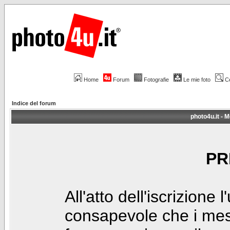
Home
Forum
Fotografie
Le mie foto
C
Indice del forum
photo4u.it - M
PR
All'atto dell'iscrizione 
consapevole che i mes