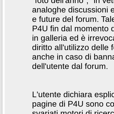
"foto dell'anno", "in ve
analoghe discussioni e 
e future del forum. Tal
P4U fin dal momento de
in galleria ed è irrevoca
diritto all'utilizzo dell
anche in caso di bann
dell'utente dal forum.
L'utente dichiara espl
pagine di P4U sono co
svariati motori di rice