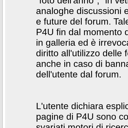
"foto dell'anno", "in ve
analoghe discussioni e 
e future del forum. Tal
P4U fin dal momento de
in galleria ed è irrevoca
diritto all'utilizzo dell
anche in caso di bann
dell'utente dal forum.
L'utente dichiara espl
pagine di P4U sono co
svariati motori di rice