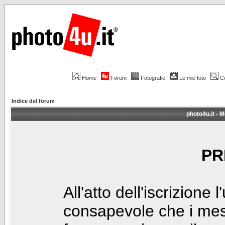
Home
Forum
Fotografie
Le mie foto
C
Indice del forum
photo4u.it - M
PR
All'atto dell'iscrizione 
consapevole che i mes